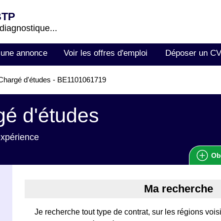
BTP
 diagnostique...
 une annonce
Voir les offres d'emploi
Déposer un C
Chargé d'études - BE1101061719
é d'études
expérience
Ob
Ma recherche
Je recherche tout type de contrat, sur les régions voi