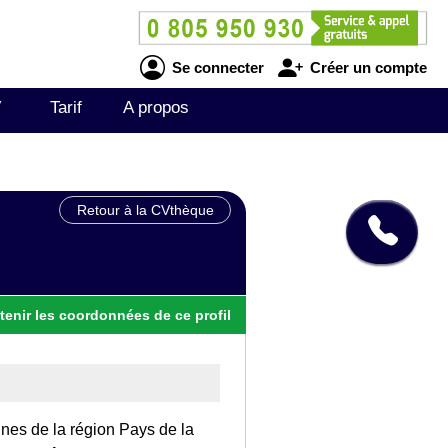
Se connecter
Créer un compte
V
Tarif
A propos
Retour à la CVthèque
tenir
les
coordonnées
de ce profil
sines de la région Pays de la