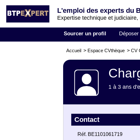
L'emploi des experts du 
Expertise technique et judiciaire,
Sourcer un profil
Déposer
Accueil
>
Espace CVthèque
>
CV 
Charg
1 à 3 ans d'
Contact
Réf. BE1101061719