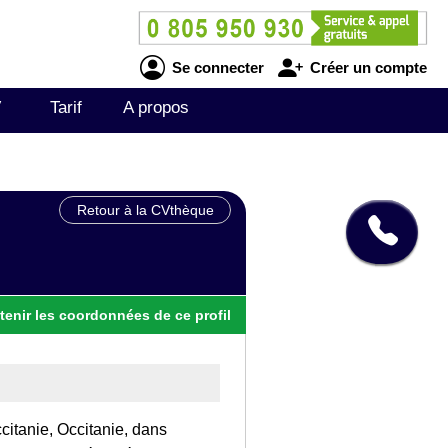
Se connecter
Créer un compte
V
Tarif
A propos
Retour à la CVthèque
tenir
les
coordonnées
de ce profil
citanie, Occitanie, dans