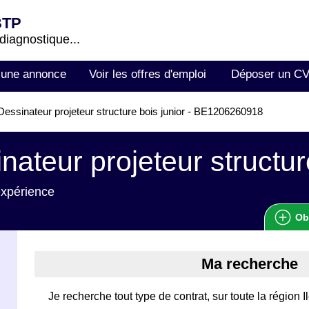
BTP
 diagnostique...
 une annonce
Voir les offres d'emploi
Déposer un C
essinateur projeteur structure bois junior - BE1206260918
nateur projeteur structur
expérience
Ob
Ma recherche
Je recherche tout type de contrat, sur toute la région 