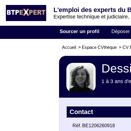
L'emploi des experts du 
Expertise technique et judiciaire,
Sourcer un profil
Déposer
Accueil
>
Espace CVthèque
>
CV D
Dessi
1 à 3 ans d'
Contact
Réf. BE1206260918