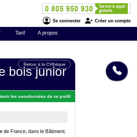
Se connecter
Créer un compte
V
Tarif
A propos
Retour à la CVthèque
e bois junior
tenir
les
coordonnées
de ce profil
Ile de France, dans le Bâtiment.