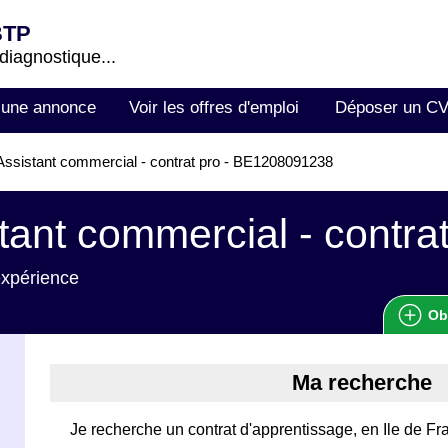
BTP
 diagnostique...
 une annonce
Voir les offres d'emploi
Déposer un C
ssistant commercial - contrat pro - BE1208091238
tant commercial - contrat
expérience
Ob
Ma recherche
Je recherche un contrat d'apprentissage, en Ile de Fr