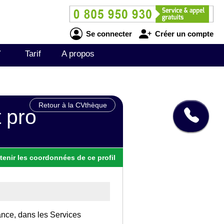
Se connecter
Créer un compte
V
Tarif
A propos
Retour à la CVthèque
 pro
tenir
les
coordonnées
de ce profil
ance, dans les Services