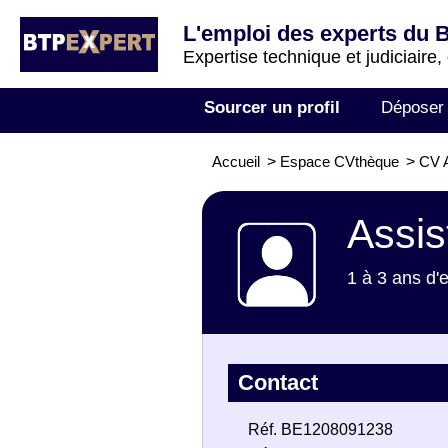
L'emploi des experts du 
Expertise technique et judiciaire,
Sourcer un profil
Déposer
Accueil
>
Espace CVthèque
>
CV A
Assis
1 à 3 ans d'
Contact
Réf. BE1208091238