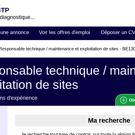
BTP
 diagnostique...
 une annonce
Voir les offres d'emploi
Déposer un C
esponsable technique / maintenance et exploitation de sites - BE1
nsable technique / mai
itation de sites
ns d'expérience
Ob
Ma recherche
Je recherche tout type de contrat, sur toute la région 