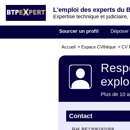
L'emploi des experts du 
Expertise technique et judiciaire,
Sourcer un profil
Déposer
Accueil
>
Espace CVthèque
>
CV R
Respo
explo
Plus de 10 a
Contact
Réf. BE1306181058