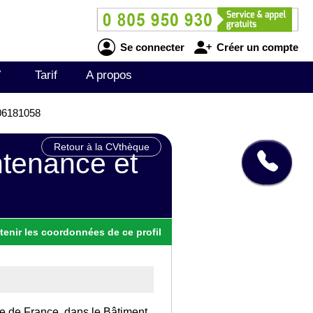
Se connecter
Créer un compte
V
Tarif
A propos
306181058
Retour à la CVthèque
ntenance et
tenir
les
coordonnées
de ce profil
Ile de France, dans le Bâtiment.