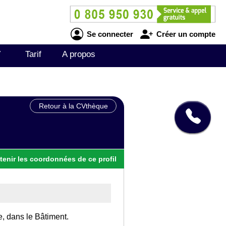
Se connecter
Créer un compte
V
Tarif
A propos
Retour à la CVthèque
tenir
les
coordonnées
de ce profil
e, dans le Bâtiment.