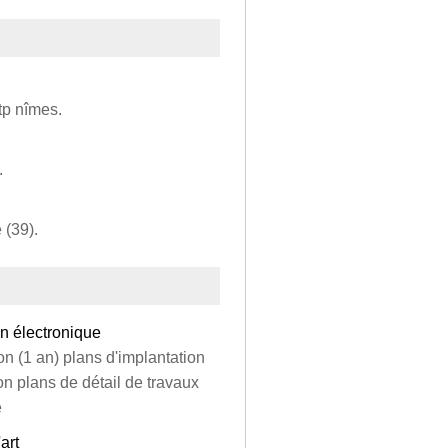
tp nîmes.
.
 (39).
en électronique
on (1 an) plans d'implantation
on plans de détail de travaux
e
art