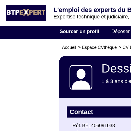
L'emploi des experts du 
Expertise technique et judiciaire,
Sourcer un profil
Déposer
Accueil
>
Espace CVthèque
>
CV D
Dessi
1 à 3 ans d'
Contact
Réf. BE1406091038