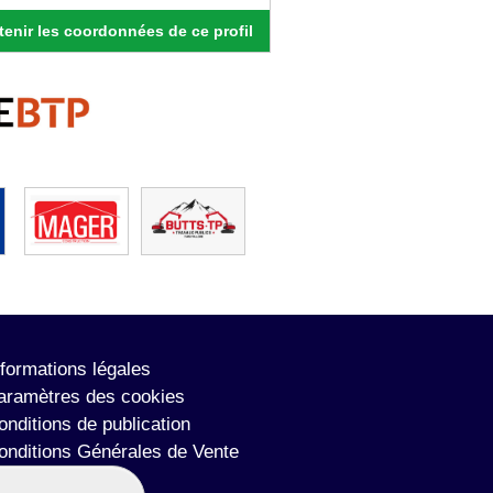
enir les coordonnées de ce profil
nformations légales
aramètres des cookies
onditions de publication
onditions Générales de Vente
lan du site