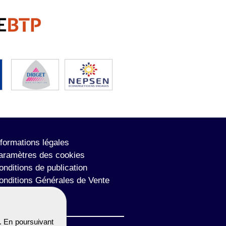
nformations légales
aramètres des cookies
onditions de publication
onditions Générales de Vente
lan du site
. En poursuivant