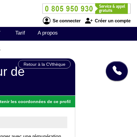
Se connecter
Créer un compte
V
Tarif
A propos
5
Retour à la CVthèque
ur de
tenir
les
coordonnées
de ce profil
tranger avec une rémunération