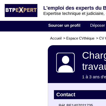
L'emploi des experts du 
Expertise technique et judiciaire,
Sourcer un profil
Déposer
Accueil
>
Espace CVthèque
>
CV C
Charg
trava
1 à 3 ans d'
Contact
Réf. BE1407021735