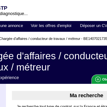
BTP
 diagnostique...
 une annonce
Voir les offres d'emploi
Déposer un C
hargée d'affaires / conducteur de travaux / métreur - BE140702173
ée d'affaires / conducte
ux / métreur
expérience
Ob
Ma recherche
Je recherche tout type de contrat, sur la France et é