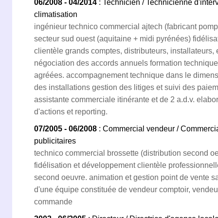
06/2008 - 04/2014
: Technicien / Technicienne d'inter
climatisation
ingénieur technico commercial ajtech (fabricant pom
secteur sud ouest (aquitaine + midi pyrénées) fidélis
clientèle grands comptes, distributeurs, installateurs,
négociation des accords annuels formation technique
agréées. accompagnement technique dans le dimens
des installations gestion des litiges et suivi des pa
assistante commerciale itinérante et de 2 a.d.v. elabo
d'actions et reporting.
07/2005 - 06/2008
: Commercial vendeur / Commerci
publicitaires
technico commercial brossette (distribution second oe
fidélisation et développement clientèle professionnel
second oeuvre. animation et gestion point de vente s
d'une équipe constituée de vendeur comptoir, vendeu
commande