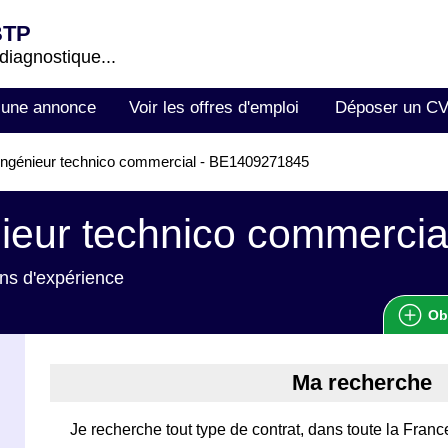
BTP
 diagnostique...
 une annonce
Voir les offres d'emploi
Déposer un C
ngénieur technico commercial - BE1409271845
ieur technico commercia
ns d'expérience
Ob
Ma recherche
Je recherche tout type de contrat, dans toute la France