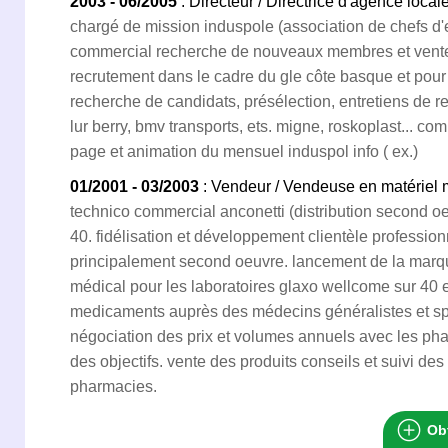
2003 - 06/2005
: Directeur / Directrice d'agence local
chargé de mission induspole (association de chefs d'
commercial recherche de nouveaux membres et vente 
recrutement dans le cadre du gle côte basque et pour
recherche de candidats, présélection, entretiens de re
lur berry, bmv transports, ets. migne, roskoplast... co
page et animation du mensuel induspol info ( ex.)
01/2001 - 03/2003
: Vendeur / Vendeuse en matériel 
technico commercial anconetti (distribution second oe
40. fidélisation et développement clientèle professio
principalement second oeuvre. lancement de la marque
médical pour les laboratoires glaxo wellcome sur 40 
medicaments auprès des médecins généralistes et spéci
négociation des prix et volumes annuels avec les phar
des objectifs. vente des produits conseils et suivi de
pharmacies.
Obt