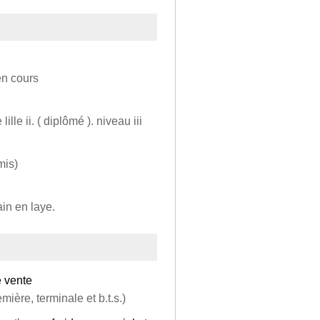
en cours
lle ii. ( diplômé ). niveau iii
mis)
in en laye.
 vente
ière, terminale et b.t.s.)