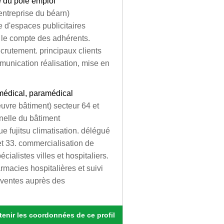
e du pôle emploi
entreprise du béarn)
d'espaces publicitaires
 le compte des adhérents.
crutement. principaux clients
mmunication réalisation, mise en
médical, paramédical
uvre bâtiment) secteur 64 et
nnelle du bâtiment
 fujitsu climatisation. délégué
et 33. commercialisation de
alistes villes et hospitaliers.
macies hospitalières et suivi
s ventes auprès des
enir les coordonnées de ce profil