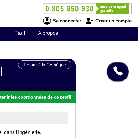
Se connecter
Créer un compte
V
Tarif
A propos
Retour à la CVthèque
l
tenir
les
coordonnées
de ce profil
, dans l'Ingénierie.