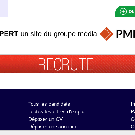
Obt
PERT
un site du groupe
média
Tous les candidats
I
Toutes les offres d'emploi
P
Déposer un CV
C
Déposer une annonce
C
Témoignages utilisateurs
P