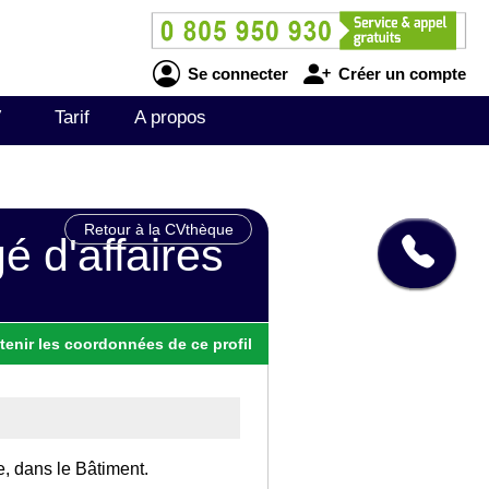
Se connecter
Créer un compte
V
Tarif
A propos
Retour à la CVthèque
é d'affaires
tenir
les
coordonnées
de ce profil
e, dans le Bâtiment.