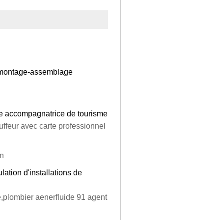
e montage-assemblage
e accompagnatrice de tourisme
uffeur avec carte professionnel
an
tion d'installations de
ue,plombier aenerfluide 91 agent