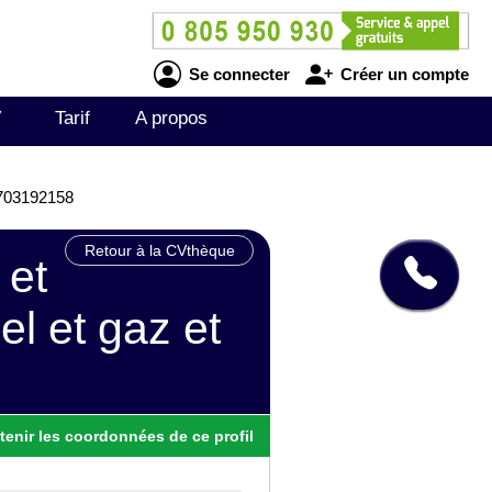
Se connecter
Créer un compte
V
Tarif
A propos
E1703192158
Retour à la CVthèque
 et
l et gaz et
tenir
les
coordonnées
de ce profil