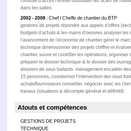
contrôle d'accès l'entrée dissuader les actes de malve
dans les salles
2002 - 2008
: Chef / Cheffe de chantier du BTP
gestions de projets répondre aux appels d'offres (secte
budgets d'achats & les mains d'oeuvres analyser les 
l'avancement de l'économie de chantier gérer le mar
technique dimensionner des projets chiffrer et évaluer
chantier, suivre et contrôler les opérations, organise
préparer le dossier technique & le dossier des ouvra
dossiers de sous traitants. management encadrer des 
15 personnes, coordonner l'intervention des sous trait
achats/fournisseurs conseiller, négocier avec les clien
travaux (situations & décompte général et définitif)
Atouts et compétences
GESTIONS DE PROJETS
TECHNIQUE