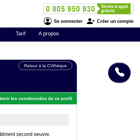
Se connecter
Créer un compte
V
Tarif
A propos
Retour à la CVthèque
tenir
les
coordonnées
de ce profil
Bâtiment second oeuvre.