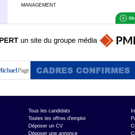
MANAGEMENT
Obt
PERT
un site du groupe
média
Tous les candidats
I
Toutes les offres d'emploi
P
Déposer un CV
C
Déposer une annonce
C