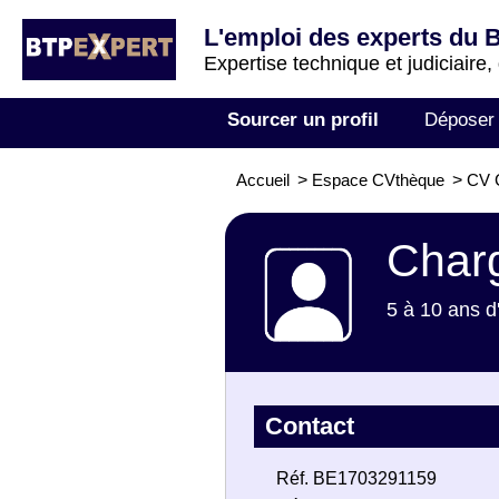
L'emploi des experts du 
Expertise technique et judiciaire,
Sourcer un profil
Déposer
Accueil
>
Espace CVthèque
>
CV C
Charg
5 à 10 ans d
Contact
Réf. BE1703291159