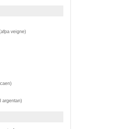
 (afpa veigne)
 caen)
l argentan)