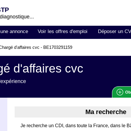
BTP
 diagnostique...
 une annonce
Voir les offres d'emploi
Déposer un C
hargé d'affaires cvc - BE1703291159
é d'affaires cvc
'expérience
Ob
Ma recherche
Je recherche un CDI, dans toute la France, dans le 