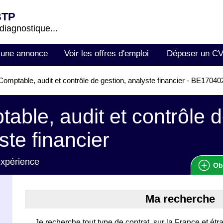
BTP
 diagnostique...
 une annonce
Voir les offres d'emploi
Déposer un C
omptable, audit et contrôle de gestion, analyste financier - BE1704
able, audit et contrôle d
ste financier
expérience
Ob
Ma recherche
Je recherche tout type de contrat, sur la France et étr