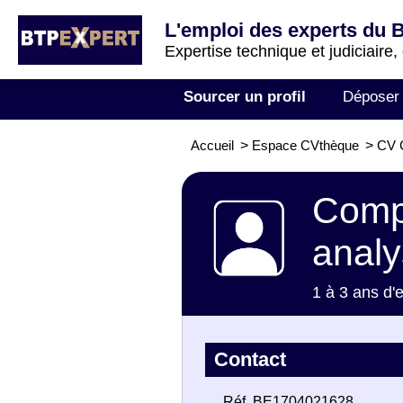
L'emploi des experts du 
Expertise technique et judiciaire,
Sourcer un profil
Déposer
Accueil
>
Espace CVthèque
>
CV C
Compt
analy
1 à 3 ans d'
Contact
Réf. BE1704021628