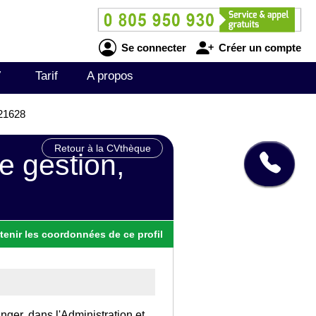
Se connecter
Créer un compte
V
Tarif
A propos
021628
Retour à la CVthèque
e gestion,
tenir
les
coordonnées
de ce profil
anger, dans l'Administration et