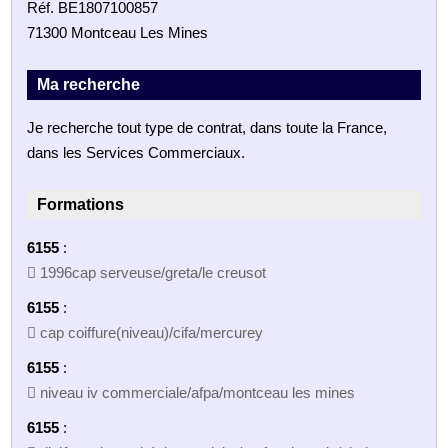
Réf. BE1807100857
71300 Montceau Les Mines
Ma recherche
Je recherche tout type de contrat, dans toute la France,
dans les Services Commerciaux.
Formations
6155
:
 1996cap serveuse/greta/le creusot
6155
:
 cap coiffure(niveau)/cifa/mercurey
6155
:
 niveau iv commerciale/afpa/montceau les mines
6155
: