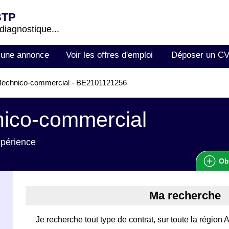
BTP
 diagnostique...
 une annonce
Voir les offres d'emploi
Déposer un C
Technico-commercial - BE2101121256
nico-commercial
xpérience
Ob
Ma recherche
Je recherche tout type de contrat, sur toute la régi