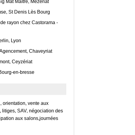
ig Mat Maître, Mézériat
se, St Denis Lès Bourg
 de rayon chez Castorama -
rlin, Lyon
 Agencement, Chaveyriat
mont, Ceyzériat
 Bourg-en-bresse
, orientation, vente aux
, litiges, SAV, négociation des
cipation aux salons,journées