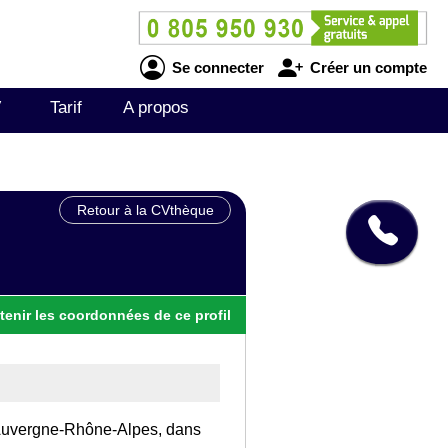
Se connecter
Créer un compte
V
Tarif
A propos
Retour à la CVthèque
tenir
les
coordonnées
de ce profil
on Auvergne-Rhône-Alpes, dans