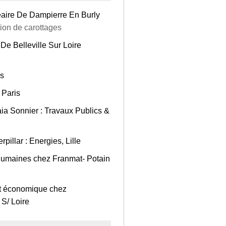
éaire De Dampierre En Burly
ion de carottages
De Belleville Sur Loire
es
 Paris
aia Sonnier : Travaux Publics &
pillar : Energies, Lille
 Humaines chez Franmat- Potain
nt économique chez
S/ Loire