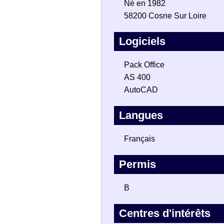
Né en 1982
58200 Cosne Sur Loire
Logiciels
Pack Office
AS 400
AutoCAD
Langues
Français
Permis
B
Centres d'intérêts