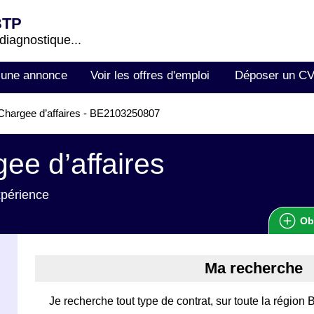
BTP
 diagnostique...
 une annonce
Voir les offres d'emploi
Déposer un C
hargee d’affaires - BE2103250807
ee d’affaires
xpérience
Ob
Ma recherche
Je recherche tout type de contrat, sur toute la régi