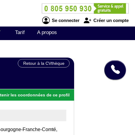
Se connecter
Créer un compte
V
Tarif
A propos
Retour à la CVthèque
tenir
les
coordonnées
de ce profil
on Bourgogne-Franche-Comté,