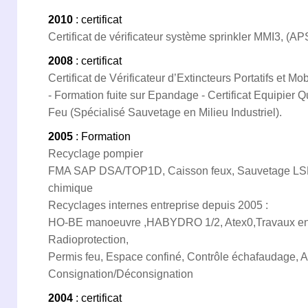
2010
: certificat
Certificat de vérificateur système sprinkler MMI3, (A
2008
: certificat
Certificat de Vérificateur d’Extincteurs Portatifs et M
- Formation fuite sur Epandage - Certificat Equipier Q
Feu (Spécialisé Sauvetage en Milieu Industriel).
2005
: Formation
Recyclage pompier
FMA SAP DSA/TOP1D, Caisson feux, Sauvetage LSPCC
chimique
Recyclages internes entreprise depuis 2005 :
HO-BE manoeuvre ,HABYDRO 1/2, Atex0,Travaux en h
Radioprotection,
Permis feu, Espace confiné, Contrôle échafaudage, 
Consignation/Déconsignation
2004
: certificat