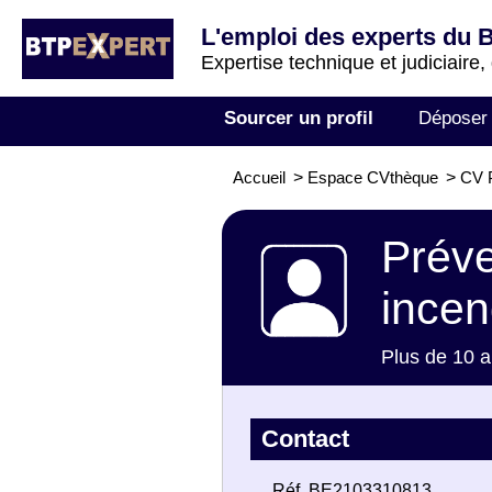
L'emploi des experts du 
Expertise technique et judiciaire,
Sourcer un profil
Déposer
Accueil
>
Espace CVthèque
>
CV P
Préve
incen
Plus de 10 a
Contact
Réf. BE2103310813