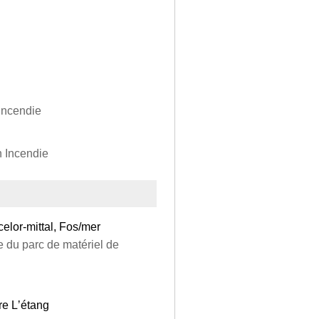
Incendie
 Incendie
or-mittal, Fos/mer
e du parc de matériel de
re Lʼétang