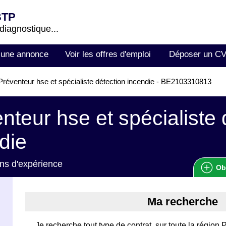
BTP
 diagnostique...
 une annonce
Voir les offres d'emploi
Déposer un C
réventeur hse et spécialiste détection incendie - BE2103310813
nteur hse et spécialiste 
die
ns d'expérience
Ob
Ma recherche
Je recherche tout type de contrat, sur toute la région