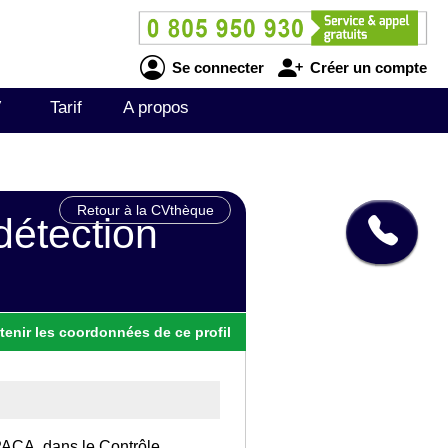
Se connecter
Créer un compte
V
Tarif
A propos
Retour à la CVthèque
détection
tenir
les
coordonnées
de ce profil
 PACA, dans le Contrôle