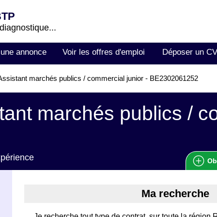
BTP
 diagnostique...
 une annonce
Voir les offres d'emploi
Déposer un C
ssistant marchés publics / commercial junior - BE2302061252
tant marchés publics / 
xpérience
Ob
Ma recherche
Je recherche tout type de contrat, sur toute la région