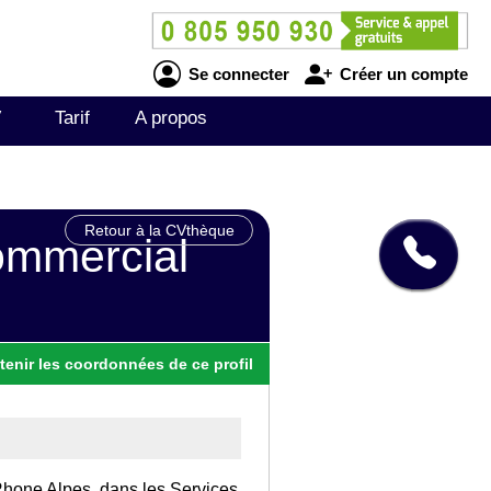
Se connecter
Créer un compte
V
Tarif
A propos
Retour à la CVthèque
commercial
tenir
les
coordonnées
de ce profil
 Rhone Alpes, dans les Services