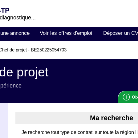
BTP
 diagnostique...
 une annonce
Voir les offres d'emploi
Déposer un C
hef de projet - BE250225054703
de projet
xpérience
Ob
Ma recherche
Je recherche tout type de contrat, sur toute la région 