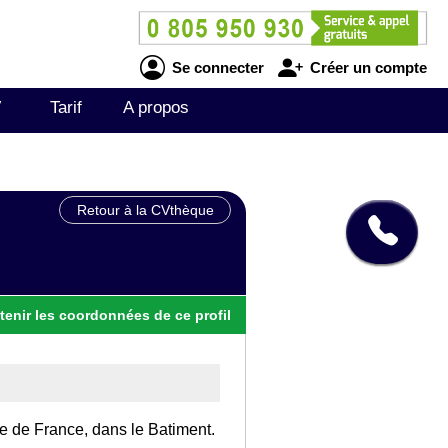
Se connecter
Créer un compte
V
Tarif
A propos
Retour à la CVthèque
tenir
les
coordonnées
de ce profil
Ile de France, dans le Batiment.