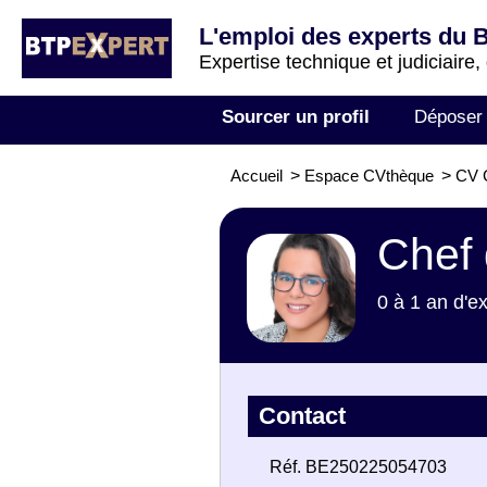
L'emploi des experts du 
Expertise technique et judiciaire,
Sourcer un profil
Déposer
Accueil
>
Espace CVthèque
>
CV C
Chef 
0 à 1 an d'e
Contact
Réf. BE250225054703