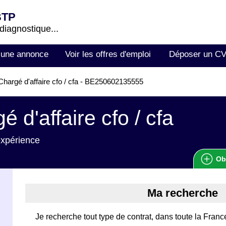
BTP
 diagnostique...
 une annonce
Voir les offres d'emploi
Déposer un C
hargé d'affaire cfo / cfa - BE250602135555
é d'affaire cfo / cfa
expérience
Ob
Ma recherche
Je recherche tout type de contrat, dans toute la Franc