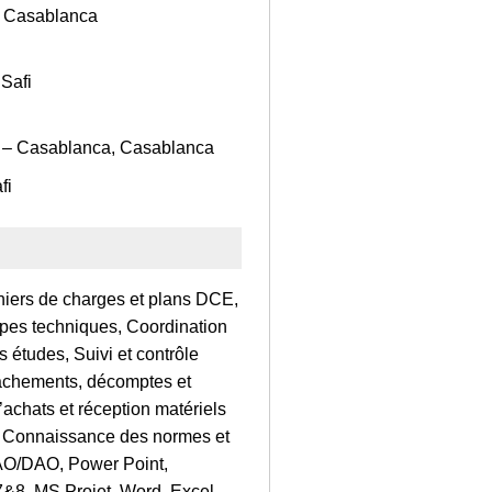
, Casablanca
Safi
c – Casablanca, Casablanca
fi
ahiers de charges et plans DCE,
pes techniques, Coordination
es études, Suivi et contrôle
tachements, décomptes et
achats et réception matériels
, Connaissance des normes et
 CAO/DAO, Power Point,
&8, MS Projet, Word, Excel