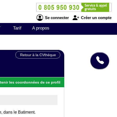
Se connecter
Créer un compte
V
Tarif
A propos
Retour à la CVthèque
tenir
les
coordonnées
de ce profil
e, dans le Batiment.