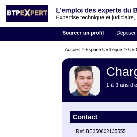
L'emploi des experts du 
Expertise technique et judiciaire,
Sourcer un profil
Déposer
Accueil
>
Espace CVthèque
>
CV C
Charg
1 à 3 ans d'
Contact
Réf. BE250602135555