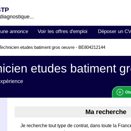
BTP
 diagnostique...
 une annonce
Voir les offres d'emploi
Déposer un C
echnicien etudes batiment gros oeuvre - BE804212144
icien etudes batiment g
expérience
Ob
Ma recherche
Je recherche tout type de contrat, dans toute la Fra