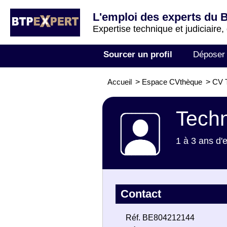
L'emploi des experts du 
Expertise technique et judiciaire,
Sourcer un profil
Déposer
Accueil
>
Espace CVthèque
>
CV T
Techn
1 à 3 ans d'
Contact
Réf. BE804212144