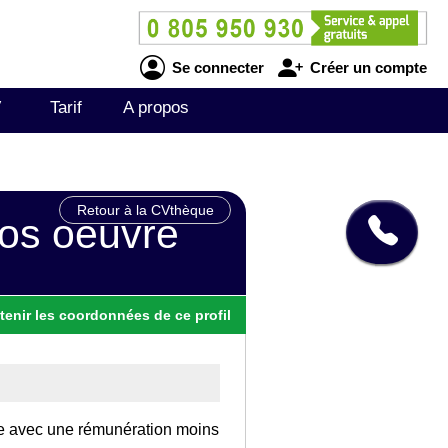
Se connecter
Créer un compte
V
Tarif
A propos
Retour à la CVthèque
ros oeuvre
tenir
les
coordonnées
de ce profil
nce avec une rémunération moins