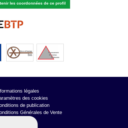
enir les coordonnées de ce profil
nformations légales
aramètres des cookies
onditions de publication
onditions Générales de Vente
lan du site