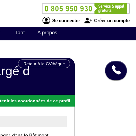
Se connecter
Créer un compte
V
Tarif
A propos
Retour à la CVthèque
rgé d
tenir
les
coordonnées
de ce profil
anger, dans le Bâtiment.