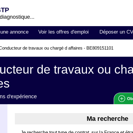
BTP
 diagnostique...
 une annonce
Voir les offres d'emploi
Déposer un C
onducteur de travaux ou chargé d affaires - BE809151101
cteur de travaux ou cha
es
ns d'expérience
Ob
Ma recherche
Je recherche tout type de contrat, sur la France et étr