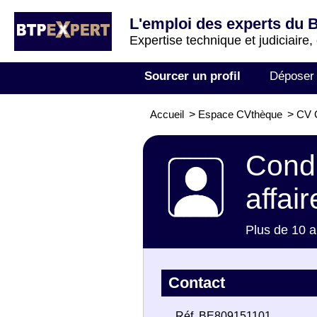
L'emploi des experts du 
Expertise technique et judiciaire,
Sourcer un profil
Déposer
Accueil
>
Espace CVthèque
>
CV C
Condu
affair
Plus de 10 a
Contact
Réf. BE809151101