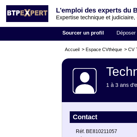
L'emploi des experts du 
Expertise technique et judiciaire,
Sourcer un profil
Déposer
Accueil
>
Espace CVthèque
>
CV T
Techn
1 à 3 ans d'
Contact
Réf. BE810211057