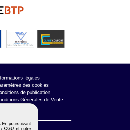
nformations légales
aramètres des cookies
onditions de publication
onditions Générales de Vente
lan du site
. En poursuivant
 / CGU
et notre