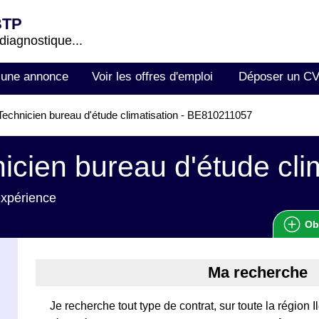
BTP
 diagnostique...
 une annonce
Voir les offres d'emploi
Déposer un C
echnicien bureau d'étude climatisation - BE810211057
icien bureau d'étude cli
expérience
Ob
Ma recherche
Je recherche tout type de contrat, sur toute la région