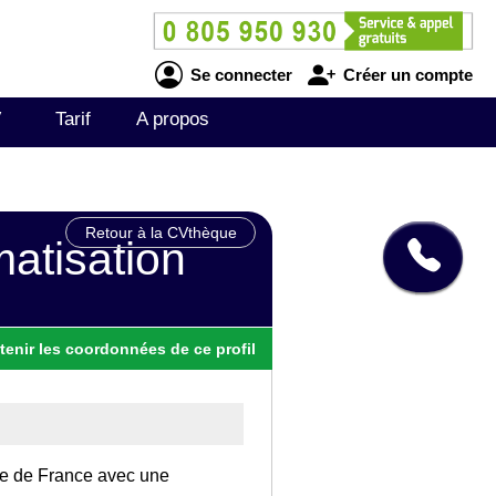
Se connecter
Créer un compte
V
Tarif
A propos
Retour à la CVthèque
matisation
tenir
les
coordonnées
de ce profil
 Ile de France avec une