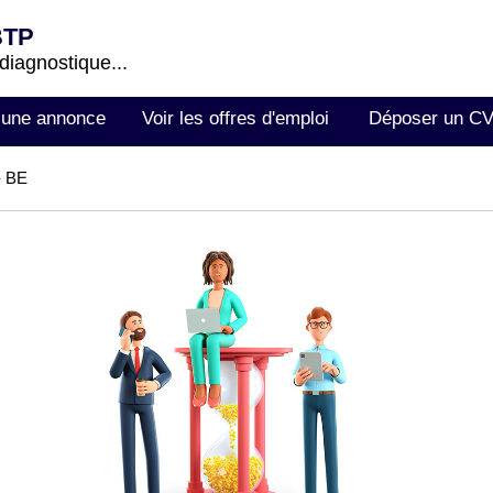
BTP
 diagnostique...
 une annonce
Voir les offres d'emploi
Déposer un C
- BE