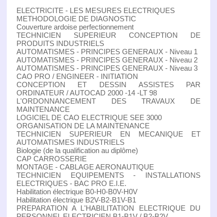
ELECTRICITE - LES MESURES ELECTRIQUES
METHODOLOGIE DE DIAGNOSTIC
Couverture ardoise perfectionnement
TECHNICIEN SUPERIEUR CONCEPTION DE
PRODUITS INDUSTRIELS
AUTOMATISMES - PRINCIPES GENERAUX - Niveau 1
AUTOMATISMES - PRINCIPES GENERAUX - Niveau 2
AUTOMATISMES - PRINCIPES GENERAUX - Niveau 3
CAO PRO / ENGINEER - INITIATION
CONCEPTION ET DESSIN ASSISTES PAR
ORDINATEUR / AUTOCAD 2000 -14 -LT 98
L'ORDONNANCEMENT DES TRAVAUX DE
MAINTENANCE
LOGICIEL DE CAO ELECTRIQUE SEE 3000
ORGANISATION DE LA MAINTENANCE
TECHNICIEN SUPERIEUR EN MECANIQUE ET
AUTOMATISMES INDUSTRIELS
Biologie (de la qualification au diplôme)
CAP CARROSSERIE
MONTAGE - CABLAGE AERONAUTIQUE
TECHNICIEN EQUIPEMENTS - INSTALLATIONS
ELECTRIQUES - BAC PRO E.I.E.
Habilitation électrique B0-H0-B0V-H0V
Habilitation électrique B2V-B2-B1V-B1
PREPARATION A L'HABILITATION ELECTRIQUE DU
PERSONNEL ELECTRICIEN B1-B1V / B2-B2V