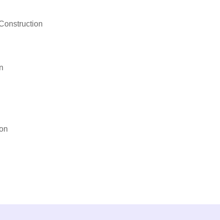
Construction
n
son