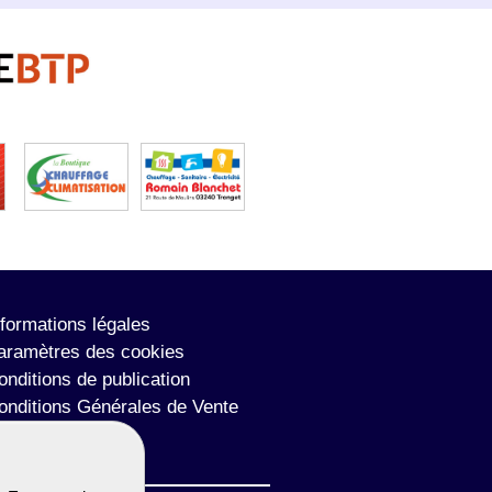
nformations légales
aramètres des cookies
onditions de publication
onditions Générales de Vente
lan du site