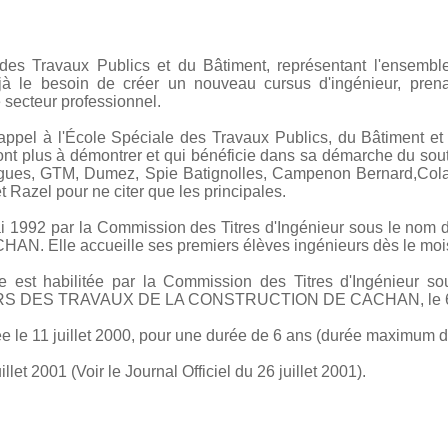
des Travaux Publics et du Bâtiment, représentant l'ensemble
jà le besoin de créer un nouveau cursus d'ingénieur, pre
 secteur professionnel.
 appel à l'École Spéciale des Travaux Publics, du Bâtiment et 
sont plus à démontrer et qui bénéficie dans sa démarche du sout
uygues, GTM, Dumez, Spie Batignolles, Campenon Bernard,Co
 Razel pour ne citer que les principales.
 mai 1992 par la Commission des Titres d'Ingénieur sous l
Elle accueille ses premiers élèves ingénieurs dès le mois
e est habilitée par la Commission des Titres d'Ingénieur 
S DES TRAVAUX DE LA CONSTRUCTION DE CACHAN, le 6 
e le 11 juillet 2000, pour une durée de 6 ans (durée maximum d'h
llet 2001 (Voir le Journal Officiel du 26 juillet 2001).