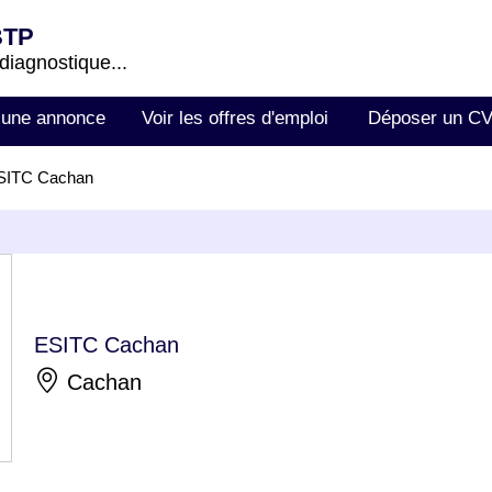
BTP
 diagnostique...
 une annonce
Voir les offres d'emploi
Déposer un C
SITC Cachan
ESITC Cachan
Cachan