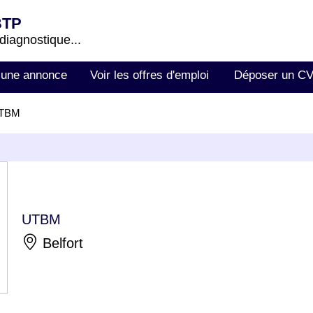
BTP
 diagnostique...
 une annonce
Voir les offres d'emploi
Déposer un C
TBM
UTBM
Belfort