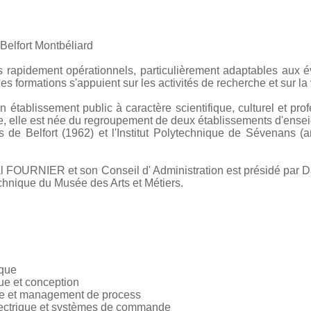
Belfort Montbéliard
rapidement opérationnels, particulièrement adaptables aux év
es formations s'appuient sur les activités de recherche et sur la 
 établissement public à caractère scientifique, culturel et pr
e, elle est née du regroupement de deux établissements d'ense
rs de Belfort (1962) et l'Institut Polytechnique de Sévenans 
al FOURNIER et son Conseil d' Administration est présidé par
technique du Musée des Arts et Métiers.
ique
ue et conception
ie et management de process
lectrique et systèmes de commande