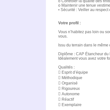
o Contrôler la qualité des finit
o Maintenir une tenue vestim
• Sécurité : Veiller au respe
Votre profil :
Vous n’habitez pas loin ou sou
vous.
Issu du terrain dans le même 
Diplôme : CAP Étancheur du b
Idéalement vous avez votre 
Qualités :
 Esprit d’équipe
 Méthodique
 Organisé
 Rigoureux
 Autonome
 Réactif
 Exemplaire