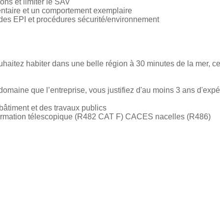
ions et limiter le SAV
entaire et un comportement exemplaire
ct des EPI et procédures sécurité/environnement
haitez habiter dans une belle région à 30 minutes de la mer, cet
domaine que l’entreprise, vous justifiez d'au moins 3 ans d'exp
âtiment et des travaux publics
formation télescopique (R482 CAT F) CACES nacelles (R486)