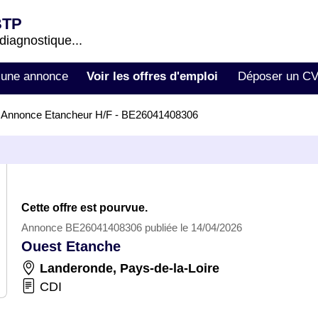
BTP
 diagnostique...
 une annonce
Voir les offres d'emploi
Déposer un C
>
Annonce Etancheur H/F - BE26041408306
Cette offre est pourvue.
Annonce BE26041408306 publiée le 14/04/2026
Ouest Etanche
Landeronde
,
Pays-de-la-Loire
CDI