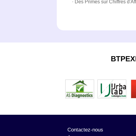
· Des Primes sur Chiffres d'Aff
BTPEX
Contactez-nous