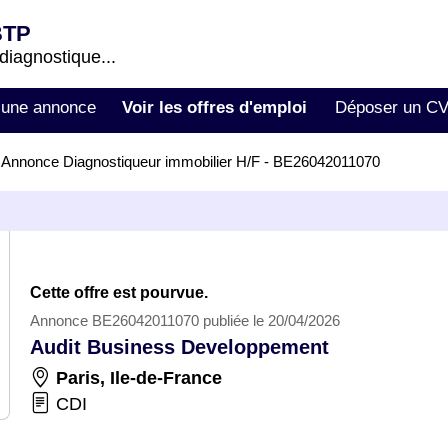
BTP
 diagnostique...
 une annonce
Voir les offres d'emploi
Déposer un C
>
Annonce Diagnostiqueur immobilier H/F - BE26042011070
Cette offre est pourvue.
Annonce BE26042011070 publiée le 20/04/2026
Audit Business Developpement
Paris
,
Ile-de-France
CDI