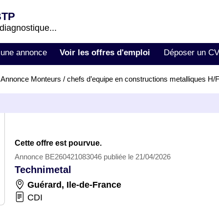
BTP
 diagnostique...
 une annonce
Voir les offres d'emploi
Déposer un C
>
Annonce Monteurs / chefs d’equipe en constructions metalliques H
Cette offre est pourvue.
Annonce BE260421083046 publiée le 21/04/2026
Technimetal
Guérard
,
Ile-de-France
CDI