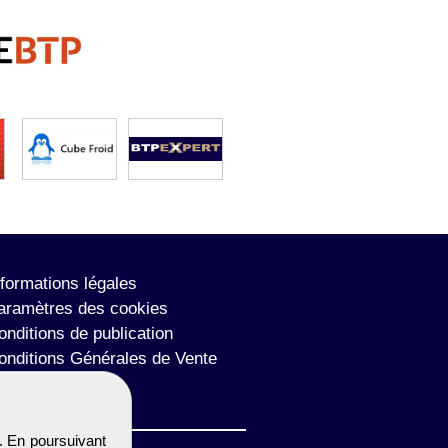
nformations légales
aramètres des cookies
onditions de publication
onditions Générales de Vente
lan du site
. En poursuivant