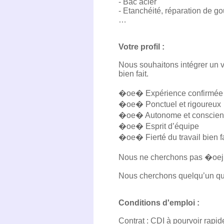
- Bac acier
- Etanchéité, réparation de gou
…
Votre profil :
Nous souhaitons intégrer un vr
bien fait.
�oe�️ Expérience confirmée 
�oe�️ Ponctuel et rigoureux
�oe�️ Autonome et conscien
�oe�️ Esprit d’équipe
�oe�️ Fierté du travail bien fa
Nous ne cherchons pas �oejus
Nous cherchons quelqu’un qui 
Conditions d'emploi :
Contrat : CDI à pourvoir rapi