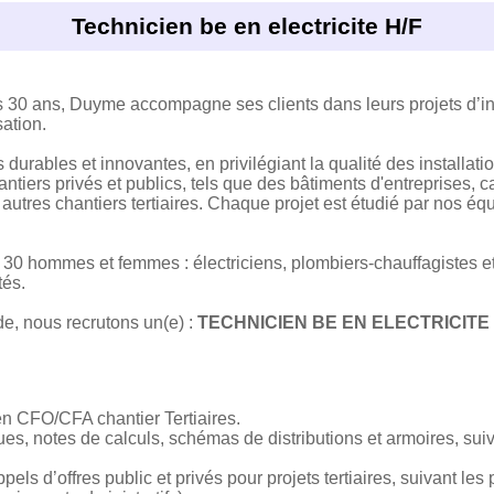
Technicien be en electricite H/F
30 ans, Duyme accompagne ses clients dans leurs projets d’inst
sation.
urables et innovantes, en privilégiant la qualité des installati
ntiers privés et publics, tels que des bâtiments d'entreprises, 
ut autres chantiers tertiaires. Chaque projet est étudié par nos é
 30 hommes et femmes : électriciens, plombiers-chauffagistes e
tés.
e, nous recrutons un(e) :
TECHNICIEN BE EN ELECTRICITE 
n CFO/CFA chantier Tertiaires.
ques, notes de calculs, schémas de distributions et armoires, 
els d’offres public et privés pour projets tertiaires, suivant les