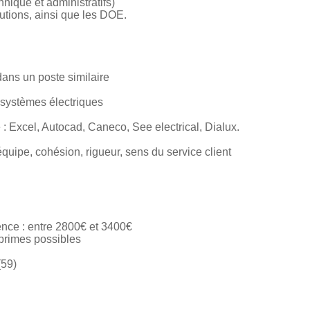
nique et administratifs)
utions, ainsi que les DOE.
ans un poste similaire
systèmes électriques
e : Excel, Autocad, Caneco, See electrical, Dialux.
 équipe, cohésion, rigueur, sens du service client
nce : entre 2800€ et 3400€
 primes possibles
(59)