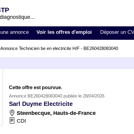
BTP
 diagnostique...
 une annonce
Voir les offres d'emploi
Déposer un C
>
Annonce Technicien be en electricite H/F - BE260428083040
Cette offre est pourvue.
Annonce BE260428083040 publiée le 28/04/2026
Sarl Duyme Electricite
Steenbecque
,
Hauts-de-France
CDI