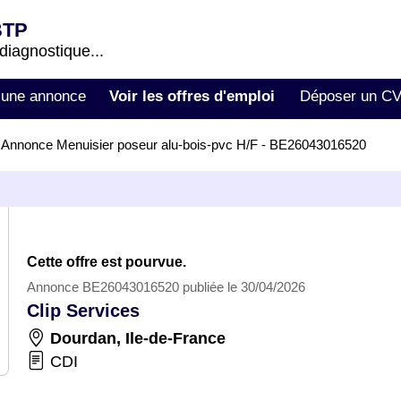
BTP
 diagnostique...
 une annonce
Voir les offres d'emploi
Déposer un C
>
Annonce Menuisier poseur alu-bois-pvc H/F - BE26043016520
Cette offre est pourvue.
Annonce BE26043016520 publiée le 30/04/2026
Clip Services
Dourdan
,
Ile-de-France
CDI