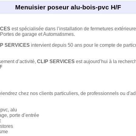
Menuisier poseur alu-bois-pvc H/F
ICES
est spécialisée dans l’installation de fermetures extérieur
 Portes de garage et Automatismes.
IP SERVICES
intervient depuis 50 ans pour le compte de particu
.
ement d’activité,
CLIP SERVICES
est aujourd’hui à la recherch
F
iendrez chez nos clients particuliers, de professionnels ou d'ad
 pvc, alu
age, porte d’entrée
t
 stores
isme