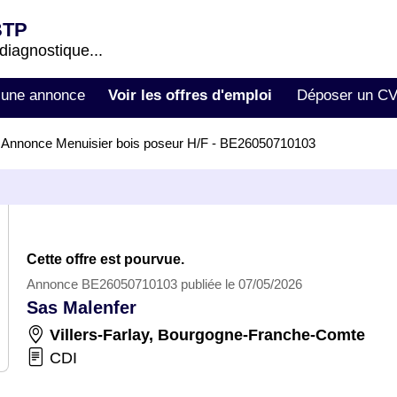
BTP
 diagnostique...
 une annonce
Voir les offres d'emploi
Déposer un C
>
Annonce Menuisier bois poseur H/F - BE26050710103
Cette offre est pourvue.
Annonce BE26050710103 publiée le 07/05/2026
Sas Malenfer
Villers-Farlay
,
Bourgogne-Franche-Comte
CDI