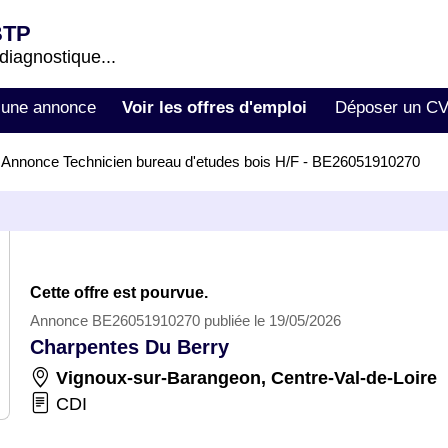
BTP
 diagnostique...
 une annonce
Voir les offres d'emploi
Déposer un C
>
Annonce Technicien bureau d'etudes bois H/F - BE26051910270
Cette offre est pourvue.
Annonce BE26051910270 publiée le 19/05/2026
Charpentes Du Berry
Vignoux-sur-Barangeon
,
Centre-Val-de-Loire
CDI