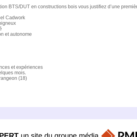
tion BTS/DUT en constructions bois vous justifiez d’une premi
iciel Cadwork
soigneux
é
ion et autonome
ces et expériences
elques mois.
rangeon (18)
PERT
un site du groupe
média