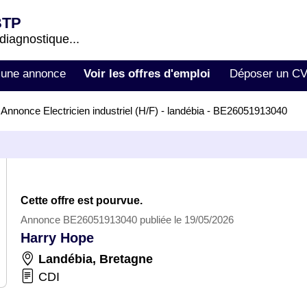
BTP
 diagnostique...
 une annonce
Voir les offres d'emploi
Déposer un C
>
Annonce Electricien industriel (H/F) - landébia - BE26051913040
Cette offre est pourvue.
Annonce BE26051913040 publiée le 19/05/2026
Harry Hope
Landébia
,
Bretagne
CDI