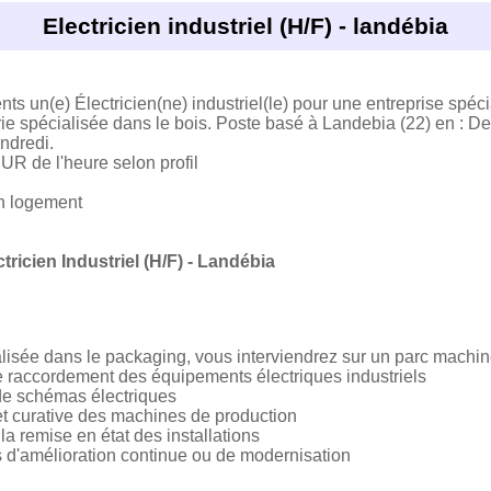
Electricien industriel (H/F) - landébia
nts un(e) Électricien(ne) industriel(le) pour une entreprise spéc
rie spécialisée dans le bois. Poste basé à Landebia (22) en : De
ndredi.
R de l'heure selon profil
un logement
ctricien Industriel (H/F) - Landébia
alisée dans le packaging, vous interviendrez sur un parc machin
t le raccordement des équipements électriques industriels
n de schémas électriques
et curative des machines de production
la remise en état des installations
ts d'amélioration continue ou de modernisation