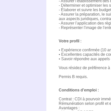
- Assurer l'établissement des 
- Déterminer et optimiser les 
-⁠ ⁠Élaborer et suivre les budg
- Assurer la préparation, le su
aux aspects juridiques, contr
- Assurer l'application des règ
- Représenter l'image de l'ent
Votre profil :
•⁠ ⁠Expérience confirmée (10 
•⁠ ⁠Excellentes capacités de c
•⁠ Savoir répondre aux appels 
Vous résidez de préférence 
Permis B requis.
Conditions d'emploi :
Contrat : CDI à pourvoir imm
Rémunération selon profil et 
Avantages :