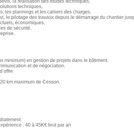
devis, la réalisation des études techniques,
solutions techniques,
ets, les plannings et les cahiers des charges.
ivi, le pilotage des travaux depuis le démarrage du chantier jusqu
actuels, économiques,
les de sécurité,
reprise.
ans minimum) en gestion de projets dans le bâtiment.
ommunication et de négociation.
d’offre
à 20 km maximum de Cesson.
édiatement
expérience : 40 à 45K€ brut par an