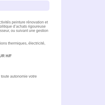
vités peinture rénovation et
olitique d’achats rigoureuse
nisseur, ou suivant une gestion
ions thermiques, électricité,
UR H/F
n toute autonomie votre