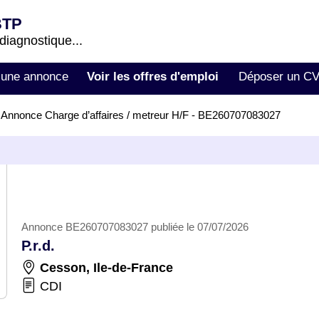
BTP
 diagnostique...
 une annonce
Voir les offres d'emploi
Déposer un C
>
Annonce Charge d’affaires / metreur H/F - BE260707083027
Annonce BE260707083027 publiée le 07/07/2026
P.r.d.
Cesson
,
Ile-de-France
CDI